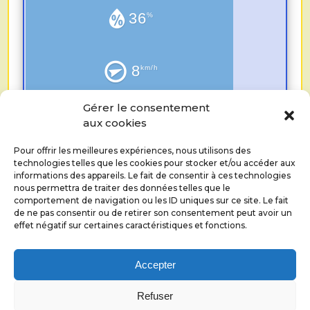
36
%
8
km/h
Gérer le consentement
0.0
mm
aux cookies
Pour offrir les meilleures expériences, nous utilisons des
technologies telles que les cookies pour stocker et/ou accéder aux
informations des appareils. Le fait de consentir à ces technologies
nous permettra de traiter des données telles que le
comportement de navigation ou les ID uniques sur ce site. Le fait
de ne pas consentir ou de retirer son consentement peut avoir un
effet négatif sur certaines caractéristiques et fonctions.
©
RESEAU ECHANGES RECIPROQUES DE SAVOIRS
ALICE COUZINET
2026.
Accepter
Politique de confidentialité
Refuser