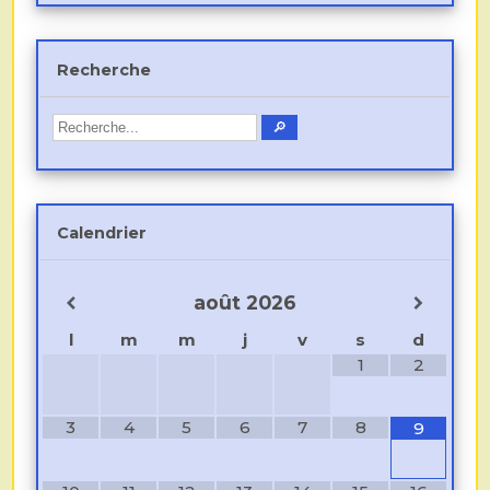
Recherche
Calendrier
août
2026
l
m
m
j
v
s
d
1
2
3
4
5
6
7
8
9