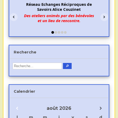
Réseau Echanges Réciproques de
Savoirs Alice Couzinet
Des ateliers animés par des bénévoles
et un lieu de rencontre.
Recherche
Calendrier
août
2026
l
m
m
j
v
s
d