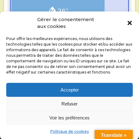
36
%
Gérer le consentement
aux cookies
8
km/h
Pour offrir les meilleures expériences, nous utilisons des
technologies telles que les cookies pour stocker et/ou accéder aux
informations des appareils. Le fait de consentir à ces technologies
nous permettra de traiter des données telles que le
0.0
mm
comportement de navigation ou les ID uniques sur ce site. Le fait
de ne pas consentir ou de retirer son consentement peut avoir un
effet négatif sur certaines caractéristiques et fonctions.
Accepter
Refuser
©
RESEAU ECHANGES RECIPROQUES DE SAVOIRS
ALICE COUZINET
2026.
Voir les préférences
Politique de confidentialité
Politique de cookies
Translate »