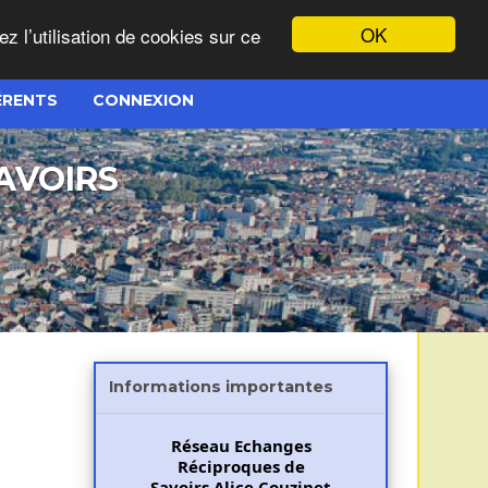
OK
ez l’utilisation de cookies sur ce
ÉRENTS
CONNEXION
AVOIRS
Informations importantes
Réseau Echanges
Réciproques de
Savoirs Alice Couzinet