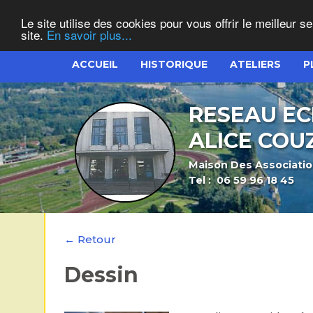
Le site utilise des cookies pour vous offrir le meilleur 
site.
En savoir plus...
ACCUEIL
HISTORIQUE
ATELIERS
P
RESEAU EC
ALICE COU
Maison Des Association
Tel : 06 59 96 18 45
← Retour
Dessin