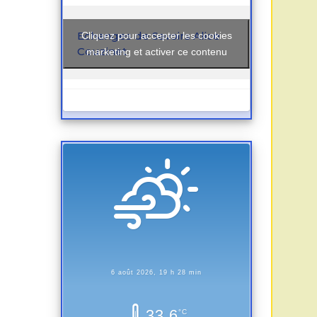
Echanges de Savoirs Alice
Cliquez pour accepter les cookies
Couzinet
marketing et activer ce contenu
6 août 2026, 19 h 28 min
33.6
°C