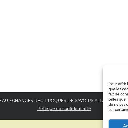
Pour offrir
que les coo
fait de con
telles que 
EAU ECHANGES RECIPROQUES DE SAVOIRS ALICE COUZINE
de ne pas c
Politique de confidentialité
sur certain
Ac