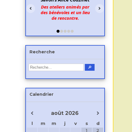
Des ateliers animés par
des bénévoles et un lieu
de rencontre.
Recherche
Calendrier
août
2026
l
m
m
j
v
s
d
1
2