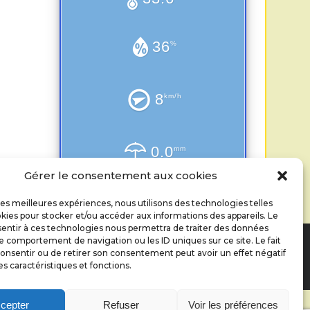
36
%
8
km/h
0.0
mm
Gérer le consentement aux cookies
 les meilleures expériences, nous utilisons des technologies telles
kies pour stocker et/ou accéder aux informations des appareils. Le
sentir à ces technologies nous permettra de traiter des données
le comportement de navigation ou les ID uniques sur ce site. Le fait
T
2026.
onsentir ou de retirer son consentement peut avoir un effet négatif
es caractéristiques et fonctions.
cepter
Refuser
Voir les préférences