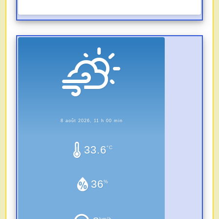
8 août 2026, 11 h 00 min
33.6
°C
36
%
km/h