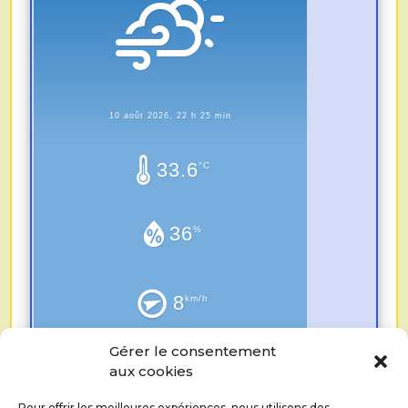
10 août 2026, 22 h 25 min
33.6
°C
36
%
8
km/h
Gérer le consentement
0.0
aux cookies
mm
Pour offrir les meilleures expériences, nous utilisons des