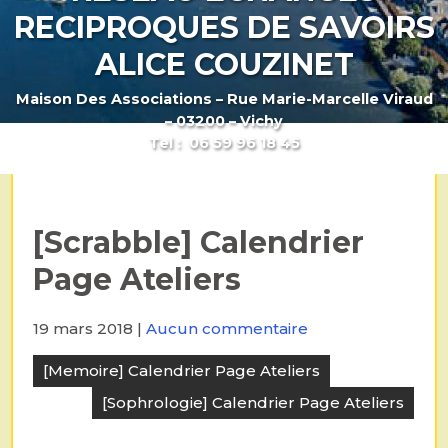
RECIPROQUES DE SAVOIRS
ALICE COUZINET
Maison Des Associations – Rue Marie-Marcelle Viraud
– 03200 – Vichy
Tel : 06 59 96 18 45
[Scrabble] Calendrier
Page Ateliers
19 mars 2018
|
Aucun commentaire
Navigation
[Memoire] Calendrier Page Ateliers
de
[Sophrologie] Calendrier Page Ateliers
l’article